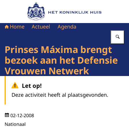
Naar de homepage van Het Koninklijk Huis
Home
Actueel
Agenda
Vu
Prinses Máxima brengt
bezoek aan het Defensie
Vrouwen Netwerk
Let op!
Deze activiteit heeft al plaatsgevonden.
02-12-2008
Nationaal