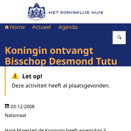
Naar de homepage van Het Koninklijk Huis
Home
Actueel
Agenda
Vu
Koningin ontvangt
Bisschop Desmond Tutu
Let op!
Deze activiteit heeft al plaatsgevonden.
03-12-2008
Nationaal
Hare Majesteit de Koningin heeft woensdag 3