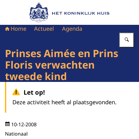
Naar de homepage van Het Koninklijk Huis
Home
Actueel
Agenda
Vu
Prinses Aimée en Prins
Floris verwachten
tweede kind
Let op!
Deze activiteit heeft al plaatsgevonden.
10-12-2008
Nationaal