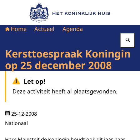
Naar de homepage van Het Koninklijk Huis
Home
Actueel
Agenda
Vu
Kersttoespraak Koningin
op 25 december 2008
Let op!
Deze activiteit heeft al plaatsgevonden.
25-12-2008
Nationaal
Hare Majesteit de Koningin houdt ook dit jaar haar