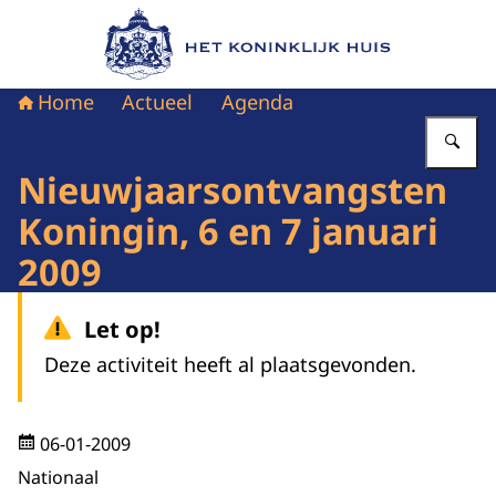
Naar de homepage van Het Koninklijk Huis
Home
Actueel
Agenda
Vu
Nieuwjaarsontvangsten
Koningin, 6 en 7 januari
2009
Let op!
Deze activiteit heeft al plaatsgevonden.
06-01-2009
Nationaal