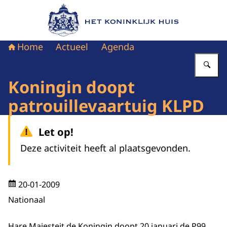
Naar de homepage van Het Koninklijk Huis
Home
Actueel
Agenda
Vu
Koningin doopt
patrouillevaartuig KLPD
Let op!
Deze activiteit heeft al plaatsgevonden.
20-01-2009
Nationaal
Hare Majesteit de Koningin doopt 20 januari de P99,