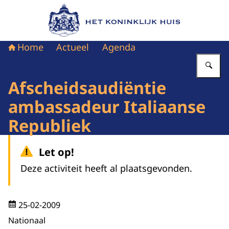
Naar de homepage van Het Koninklijk Huis
Home
Actueel
Agenda
Vu
Afscheidsaudiëntie
ambassadeur Italiaanse
Republiek
Let op!
Deze activiteit heeft al plaatsgevonden.
25-02-2009
Nationaal