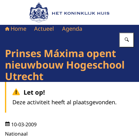
Naar de homepage van Het Koninklijk Huis
Home
Actueel
Agenda
Vu
Prinses Máxima opent
nieuwbouw Hogeschool
Utrecht
Let op!
Deze activiteit heeft al plaatsgevonden.
10-03-2009
Nationaal