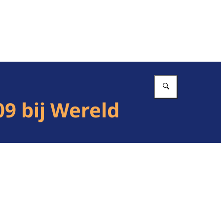
Vul in wat 
9 bij Wereld