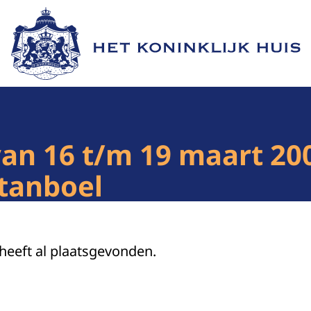
Naar de homepage van Het Koninklijk Huis
van 16 t/m 19 maart 200
tanboel
 heeft al plaatsgevonden.