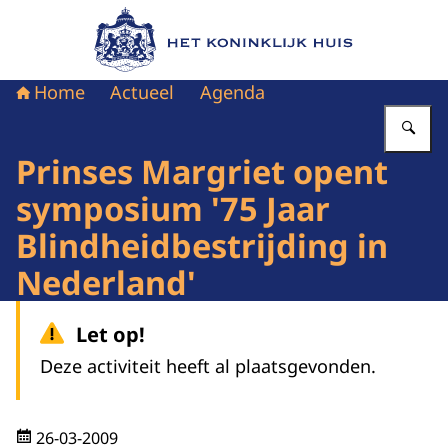
Naar de homepage van Het Koninklijk Huis
Home
Actueel
Agenda
Vu
Prinses Margriet opent
symposium '75 Jaar
Blindheidbestrijding in
Nederland'
Let op!
Deze activiteit heeft al plaatsgevonden.
26-03-2009