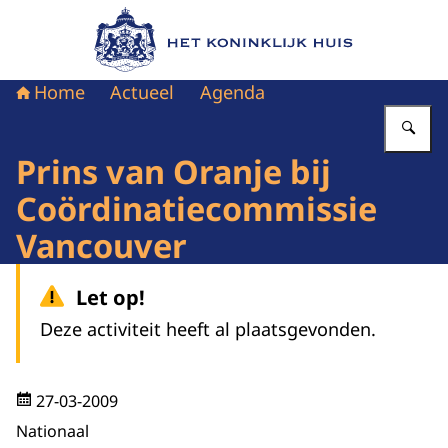
Naar de homepage van Het Koninklijk Huis
Home
Actueel
Agenda
Vu
Prins van Oranje bij
Coördinatiecommissie
Vancouver
Let op!
Deze activiteit heeft al plaatsgevonden.
27-03-2009
Nationaal