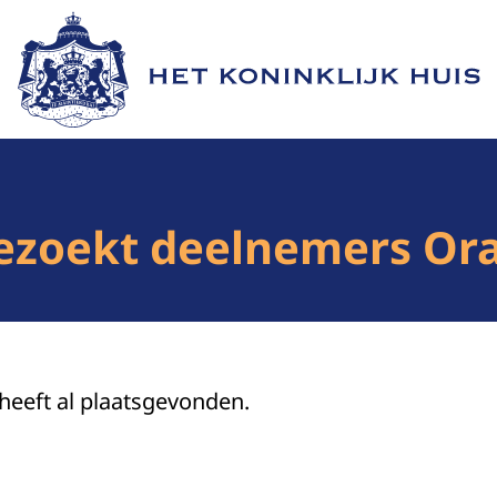
Naar de homepage van Het Koninklijk Huis
ezoekt deelnemers Ora
 heeft al plaatsgevonden.