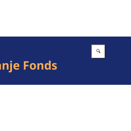
Vul in wat 
nje Fonds