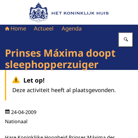
Naar de homepage van Het Koninklijk Huis
Home
Actueel
Agenda
Vu
Prinses Máxima doopt
sleephopperzuiger
Let op!
Deze activiteit heeft al plaatsgevonden.
24-04-2009
Nationaal
Hare Koninklijke Hoogheid Prinses Máxima der