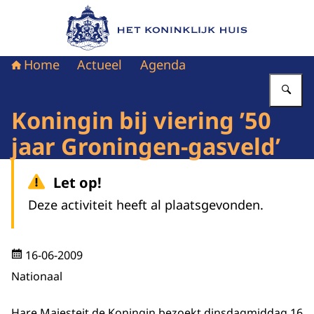
Naar de homepage van Het Koninklijk Huis
Home
Actueel
Agenda
Vu
Koningin bij viering ’50
jaar Groningen-gasveld’
Let op!
Deze activiteit heeft al plaatsgevonden.
16-06-2009
Nationaal
Hare Majesteit de Koningin bezoekt dinsdagmiddag 16