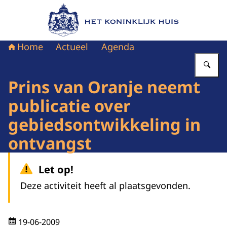
Naar de homepage van Het Koninklijk Huis
Home
Actueel
Agenda
Vu
Prins van Oranje neemt
publicatie over
gebiedsontwikkeling in
ontvangst
Let op!
Deze activiteit heeft al plaatsgevonden.
19-06-2009