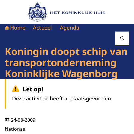
Naar de homepage van Het Koninklijk Huis
Home
Actueel
Agenda
Vu
Koningin doopt schip van
transportonderneming
Koninklijke Wagenborg
Let op!
Deze activiteit heeft al plaatsgevonden.
24-08-2009
Nationaal