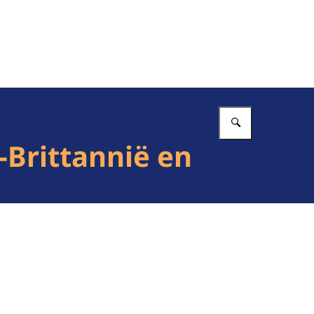
Vul in wat 
Brittannië en