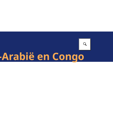
Vul in wat 
-Arabië en Congo