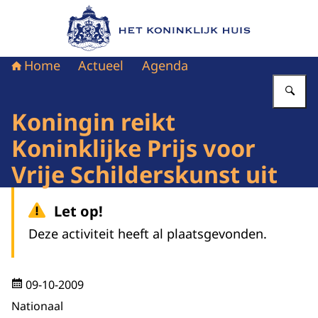
Naar de homepage van Het Koninklijk Huis
Home
Actueel
Agenda
Vu
Koningin reikt
Koninklijke Prijs voor
Vrije Schilderskunst uit
Let op!
Deze activiteit heeft al plaatsgevonden.
09-10-2009
Nationaal