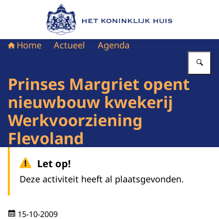
Naar de homepage van Het Koninklijk Huis
Home
Actueel
Agenda
Vu
Prinses Margriet opent
nieuwbouw kwekerij
Werkvoorziening
Flevoland
Let op!
Deze activiteit heeft al plaatsgevonden.
15-10-2009