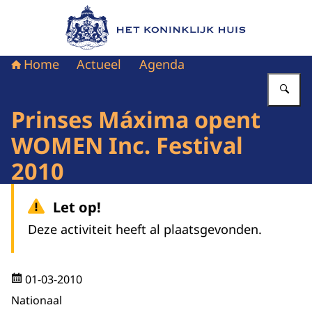
Naar de homepage van Het Koninklijk Huis
Home
Actueel
Agenda
Vu
Prinses Máxima opent
WOMEN Inc. Festival
2010
Let op!
Deze activiteit heeft al plaatsgevonden.
01-03-2010
Nationaal