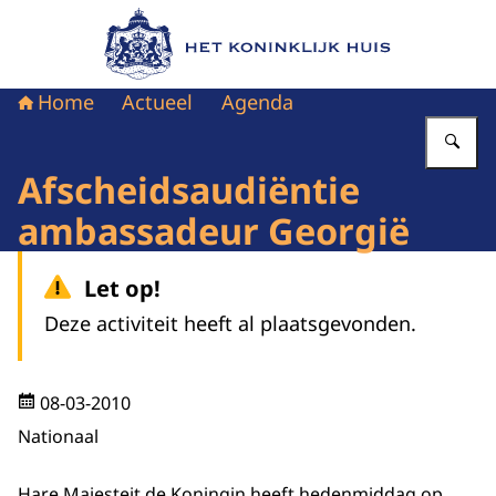
Naar de homepage van Het Koninklijk Huis
Home
Actueel
Agenda
Vu
Afscheidsaudiëntie
ambassadeur Georgië
Let op!
Deze activiteit heeft al plaatsgevonden.
08-03-2010
Nationaal
Hare Majesteit de Koningin heeft hedenmiddag op