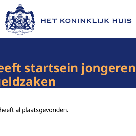
Naar de homepage van Het Koninklijk Huis
eeft startsein jonger
 geldzaken
 heeft al plaatsgevonden.