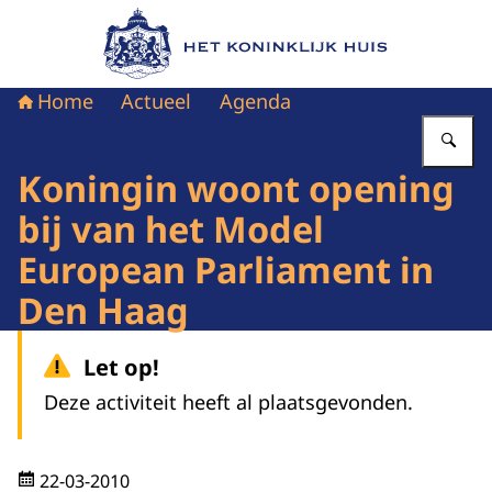
Naar de homepage van Het Koninklijk Huis
Home
Actueel
Agenda
Vu
Koningin woont opening
bij van het Model
European Parliament in
Den Haag
Let op!
Deze activiteit heeft al plaatsgevonden.
22-03-2010