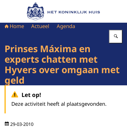
Naar de homepage van Het Koninklijk Huis
Home
Actueel
Agenda
Vu
Prinses Máxima en
experts chatten met
Hyvers over omgaan met
geld
Let op!
Deze activiteit heeft al plaatsgevonden.
29-03-2010