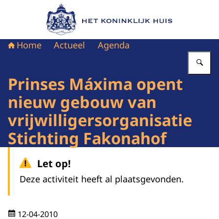
Naar de homepage van Het Koninklijk Huis
Home
Actueel
Agenda
Vu
Prinses Máxima opent
nieuw gebouw van
vrijwilligersorganisatie
Stichting Fakonahof
Let op!
Deze activiteit heeft al plaatsgevonden.
12-04-2010