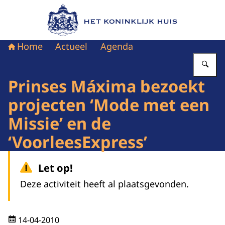
Naar de homepage van Het Koninklijk Huis
Home
Actueel
Agenda
Vu
Prinses Máxima bezoekt
projecten ‘Mode met een
Missie’ en de
‘VoorleesExpress’
Let op!
Deze activiteit heeft al plaatsgevonden.
14-04-2010