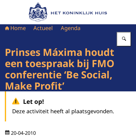
Naar de homepage van Het Koninklijk Huis
Home
Actueel
Agenda
Vu
Prinses Máxima houdt
een toespraak bij FMO
conferentie ‘Be Social,
Make Profit’
Let op!
Deze activiteit heeft al plaatsgevonden.
20-04-2010