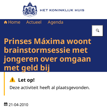
Naar de homepage van Het Koninklijk Huis
Home
Actueel
Agenda
Vu
Prinses Máxima woont
brainstormsessie met
jongeren over omgaan
met geld bij
Let op!
Deze activiteit heeft al plaatsgevonden.
21-04-2010