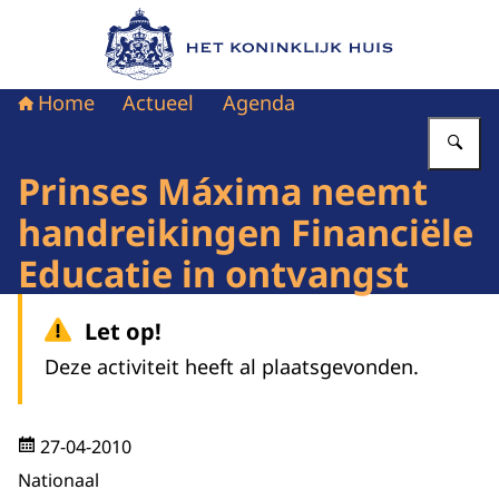
Naar de homepage van Het Koninklijk Huis
Home
Actueel
Agenda
Vu
Prinses Máxima neemt
handreikingen Financiële
Educatie in ontvangst
Let op!
Deze activiteit heeft al plaatsgevonden.
27-04-2010
Nationaal