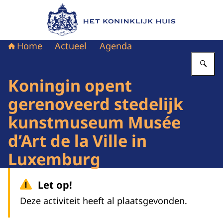
Naar de homepage van Het Koninklijk Huis
Home
Actueel
Agenda
Vu
Koningin opent
gerenoveerd stedelijk
kunstmuseum Musée
d’Art de la Ville in
Luxemburg
Let op!
Deze activiteit heeft al plaatsgevonden.