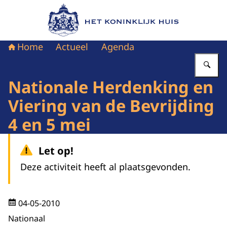
Naar de homepage van Het Koninklijk Huis
Home
Actueel
Agenda
Vu
Nationale Herdenking en
Viering van de Bevrijding
4 en 5 mei
Let op!
Deze activiteit heeft al plaatsgevonden.
04-05-2010
Nationaal