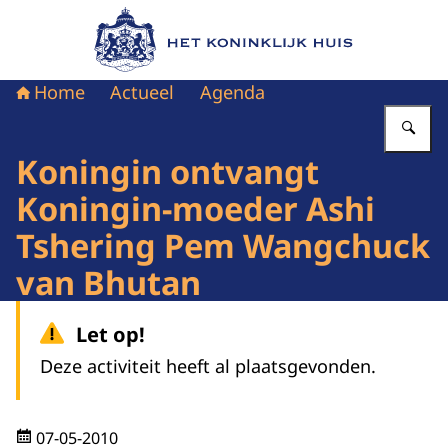
Naar de homepage van Het Koninklijk Huis
Home
Actueel
Agenda
Vu
Koningin ontvangt
Koningin-moeder Ashi
Tshering Pem Wangchuck
van Bhutan
Let op!
Deze activiteit heeft al plaatsgevonden.
07-05-2010