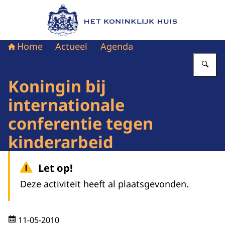
Naar de homepage van Het Koninklijk Huis
Home
Actueel
Agenda
Vu
Koningin bij
internationale
conferentie tegen
kinderarbeid
Let op!
Deze activiteit heeft al plaatsgevonden.
11-05-2010