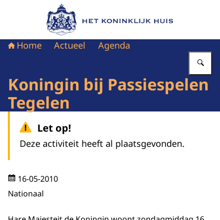
Naar de homepage van Het Koninklijk Huis
Home
Actueel
Agenda
Vu
Koningin bij Passiespelen
Tegelen
Let op!
Deze activiteit heeft al plaatsgevonden.
16-05-2010
Nationaal
Hare Majesteit de Koningin woont zondagmiddag 16