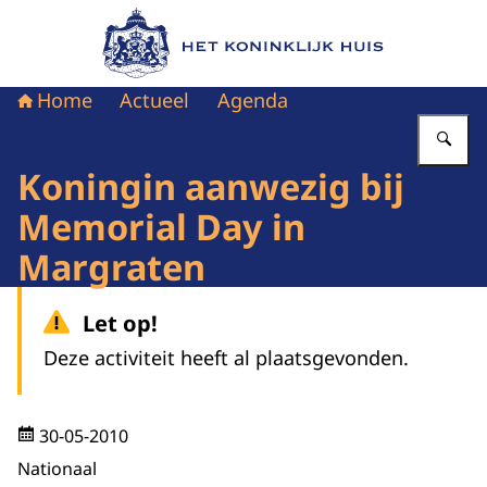
Naar de homepage van Het Koninklijk Huis
Home
Actueel
Agenda
Vu
Koningin aanwezig bij
Memorial Day in
Margraten
Let op!
Deze activiteit heeft al plaatsgevonden.
30-05-2010
Nationaal