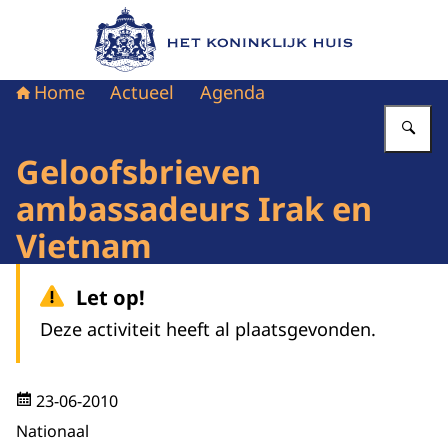
Naar de homepage van Het Koninklijk Huis
Home
Actueel
Agenda
Vu
Geloofsbrieven
ambassadeurs Irak en
Vietnam
Let op!
Deze activiteit heeft al plaatsgevonden.
23-06-2010
Nationaal