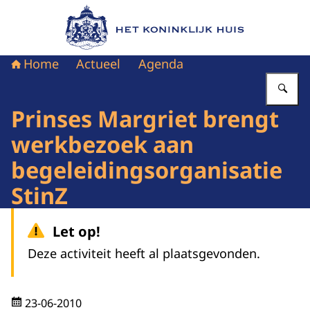
Naar de homepage van Het Koninklijk Huis
Home
Actueel
Agenda
Vu
Prinses Margriet brengt
werkbezoek aan
begeleidingsorganisatie
StinZ
Let op!
Deze activiteit heeft al plaatsgevonden.
23-06-2010