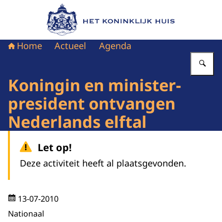
Naar de homepage van Het Koninklijk Huis
Home
Actueel
Agenda
Vu
Koningin en minister-
president ontvangen
Nederlands elftal
Let op!
Deze activiteit heeft al plaatsgevonden.
13-07-2010
Nationaal