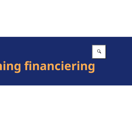
Vul in wat 
ing financiering