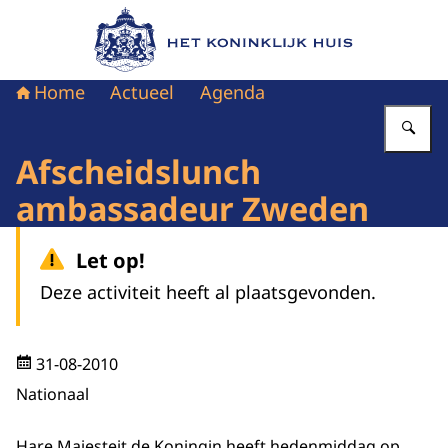
Naar de homepage van Het Koninklijk Huis
Home
Actueel
Agenda
Vu
Afscheidslunch
ambassadeur Zweden
Let op!
Deze activiteit heeft al plaatsgevonden.
31-08-2010
Nationaal
Hare Majesteit de Koningin heeft hedenmiddag op