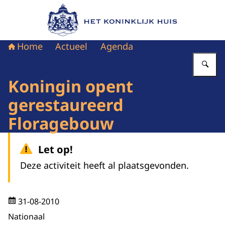
Naar de homepage van Het Koninklijk Huis
Home
Actueel
Agenda
Vu
Koningin opent
gerestaureerd
Floragebouw
Let op!
Deze activiteit heeft al plaatsgevonden.
31-08-2010
Nationaal