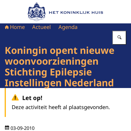
Naar de homepage van Het Koninklijk Huis
Home
Actueel
Agenda
Vu
Koningin opent nieuwe
woonvoorzieningen
Stichting Epilepsie
Instellingen Nederland
Let op!
Deze activiteit heeft al plaatsgevonden.
03-09-2010