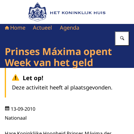
Naar de homepage van Het Koninklijk Huis
Home
Actueel
Agenda
Vu
Prinses Máxima opent
Week van het geld
Let op!
Deze activiteit heeft al plaatsgevonden.
13-09-2010
Nationaal
Hare Koninklijke Hoogheid Prinses Máxima der