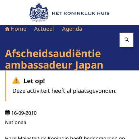
Naar de homepage van Het Koninklijk Huis
Home
Actueel
Agenda
Vu
Afscheidsaudiëntie
ambassadeur Japan
Let op!
Deze activiteit heeft al plaatsgevonden.
16-09-2010
Nationaal
Hare Majesteit de Koningin heeft hedenmorgen op