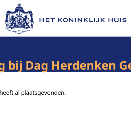
Naar de homepage van Het Koninklijk Huis
g bij Dag Herdenken G
 heeft al plaatsgevonden.