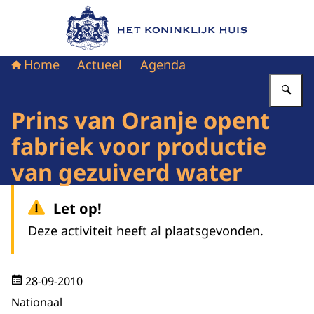
Naar de homepage van Het Koninklijk Huis
Home
Actueel
Agenda
Vu
Prins van Oranje opent
fabriek voor productie
van gezuiverd water
Let op!
Deze activiteit heeft al plaatsgevonden.
28-09-2010
Nationaal