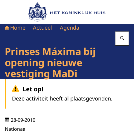
Naar de homepage van Het Koninklijk Huis
Home
Actueel
Agenda
Vu
Prinses Máxima bij
opening nieuwe
vestiging MaDi
Let op!
Deze activiteit heeft al plaatsgevonden.
28-09-2010
Nationaal