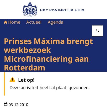
Naar de homepage van Het Koninklijk Huis
Home
Actueel
Agenda
Vu
Prinses Máxima brengt
werkbezoek
Microfinanciering aan
Rotterdam
Let op!
Deze activiteit heeft al plaatsgevonden.
03-12-2010