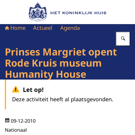
Naar de homepage van Het Koninklijk Huis
Home
Actueel
Agenda
Vu
Prinses Margriet opent
Rode Kruis museum
Humanity House
Let op!
Deze activiteit heeft al plaatsgevonden.
09-12-2010
Nationaal